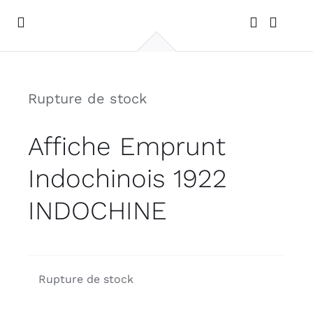
Passer
au
Toggle
Navigation
contenu
ACCUEIL
Rupture de stock
GALERIE
Affiche Emprunt
PHOTOS DE VOYAGES
Indochinois 1922
CONTACT
INDOCHINE
Rupture de stock