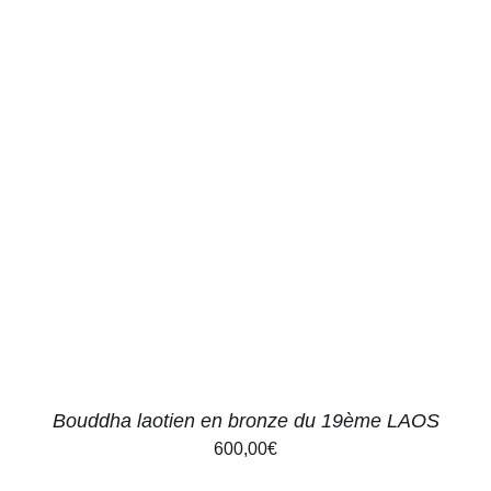
AJOUTER AU PANIER
/
DÉTAILS
Bouddha laotien en bronze du 19ème LAOS
600,00
€