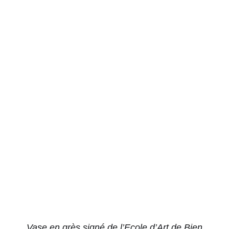
AJOUTER AU PANIER
/
DÉTAILS
Vase en grès signé de l’Ecole d’Art de Bien