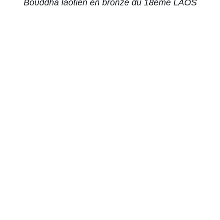
Bouddha laotien en bronze du 18ème LAOS
AJOUTER AU PANIER
/
DÉTAILS