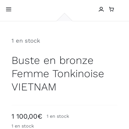
Passer
au
Toggle
Navigation
contenu
ACCUEIL
1 en stock
GALERIE
Buste en bronze
PHOTOS DE VOYAGES
Femme Tonkinoise
CONTACT
VIETNAM
1 100,00
€
1 en stock
1 en stock