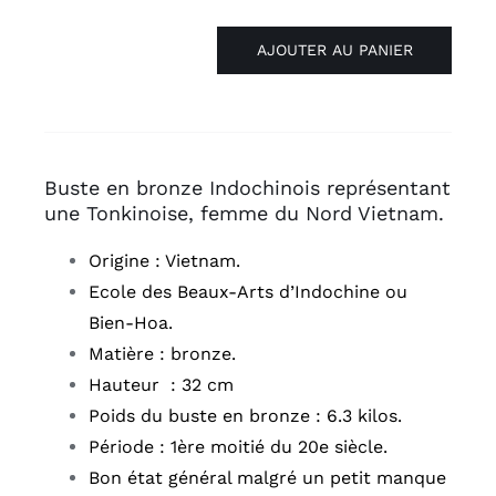
AJOUTER AU PANIER
quantité
de
Buste
en
bronze
Buste en bronze Indochinois représentant
Femme
une Tonkinoise, femme du Nord Vietnam.
Tonkinoise
Origine : Vietnam.
VIETNAM
Ecole des Beaux-Arts d’Indochine ou
Bien-Hoa.
Matière : bronze.
Hauteur : 32 cm
Poids du buste en bronze : 6.3 kilos.
Période : 1ère moitié du 20e siècle.
Bon état général malgré un petit manque