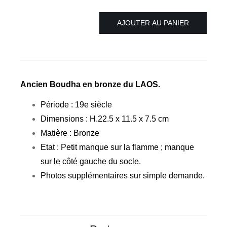
AJOUTER AU PANIER
quantité
de
Bouddha
laotien
en
Ancien Boudha en bronze du LAOS.
bronze
Période : 19e siècle
du
Dimensions : H.22.5 x 11.5 x 7.5 cm
19ème
Matière : Bronze
LAOS
Etat : Petit manque sur la flamme ; manque
sur le côté gauche du socle.
Photos supplémentaires sur simple demande.