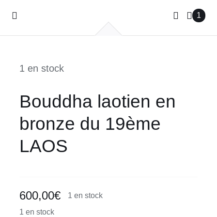
Passer
1
Toggle
au
Navigation
contenu
ACCUEIL
1 en stock
GALERIE
Bouddha laotien en
PHOTOS DE VOYAGES
bronze du 19ème
CONTACT
LAOS
600,00
€
1 en stock
1 en stock