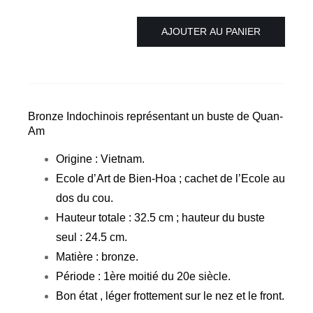
AJOUTER AU PANIER
quantité
de
Buste
en
Bronze
Bronze Indochinois représentant un buste de Quan-
Quan
Am
Am
Origine : Vietnam.
Ecole
Ecole d’Art de Bien-Hoa ; cachet de l’Ecole au
de
dos du cou.
Bien-
Hauteur totale : 32.5 cm ; hauteur du buste
Hoa
seul : 24.5 cm.
VIETNAM
Matière : bronze.
Période : 1ère moitié du 20e siècle.
Bon état , léger frottement sur le nez et le front.