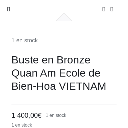
Passer
Toggle
au
Navigation
contenu
ACCUEIL
1 en stock
GALERIE
Buste en Bronze
PHOTOS DE VOYAGES
Quan Am Ecole de
CONTACT
Bien-Hoa VIETNAM
1 400,00
€
1 en stock
1 en stock