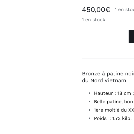
450,00
€
1 en sto
1 en stock
quantité
de
Buste
en
bronze
Bronze à patine noi
d'un
du Nord Vietnam.
Sage
Hauteur : 18 cm ;
ou
Belle patine, bon
lettré
1ère moitié du X
Vietnamien
VIETNAM
Poids : 1.72 kilo.
INDOCHINE