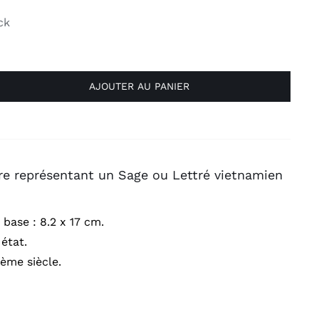
ck
AJOUTER AU PANIER
re représentant un Sage ou Lettré vietnamien
 base : 8.2 x 17 cm.
 état.
Xème siècle.