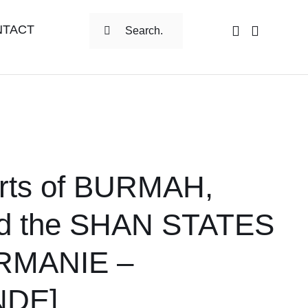
Rechercher:
NTACT
arts of BURMAH,
d the SHAN STATES
IRMANIE –
NDE]