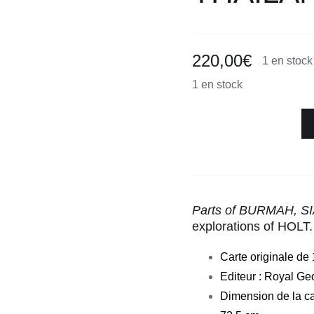
220,00
€
1 en stock
1 en stock
quantité
de
Carte
Parts
of
Parts of BURMAH, S
BURMAH,
explorations of HOLT
SIAM
Carte originale de
and
Editeur : Royal Ge
the
SHAN
Dimension de la ca
STATES