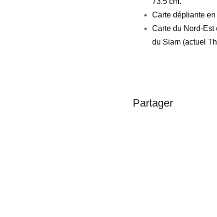
73.5 cm.
1886
Carte dépliante en 
[BIRMANIE
Carte du Nord-Est 
-
du Siam (actuel Th
THAÏLANDE]
Partager