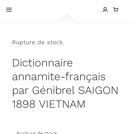
Passer
au
Toggle
Navigation
contenu
ACCUEIL
Rupture de stock
GALERIE
Dictionnaire
PHOTOS DE VOYAGES
annamite-français
CONTACT
par Génibrel SAIGON
1898 VIETNAM
Rupture de stock