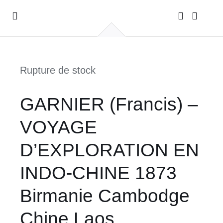
Passer
Toggle
au
Navigation
contenu
ACCUEIL
Rupture de stock
GALERIE
GARNIER (Francis) –
PHOTOS DE VOYAGES
VOYAGE
CONTACT
D’EXPLORATION EN
INDO-CHINE 1873
Birmanie Cambodge
Chine Laos