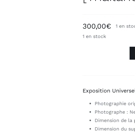
300,00
€
1 en sto
1 en stock
quantité
de
Photographie
Exposition
Universelle
Exposition Universe
Paris
Photographie ori
1889
PAVILLON
Photographe : Ne
DE
Dimension de la p
SIAM
Dimension du sup
[Thaïlande]