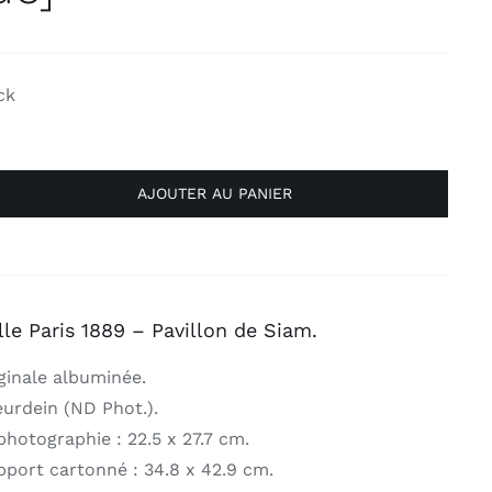
ck
AJOUTER AU PANIER
lle Paris 1889 – Pavillon de Siam.
ginale albuminée.
urdein (ND Phot.).
hotographie : 22.5 x 27.7 cm.
port cartonné : 34.8 x 42.9 cm.