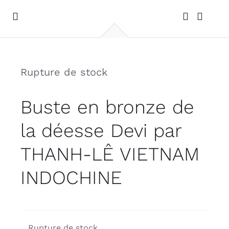
Passer
au
Toggle
Navigation
contenu
ACCUEIL
Rupture de stock
GALERIE
Buste en bronze de
PHOTOS DE VOYAGES
la déesse Devi par
CONTACT
THANH-LÊ VIETNAM
INDOCHINE
Rupture de stock