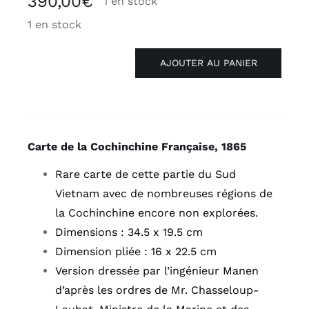
390,00
€
1 en stock
1 en stock
AJOUTER AU PANIER
quantité
de
Carte
de
la
Carte de la Cochinchine Française, 1865
Cochinchine
Rare carte de cette partie du Sud
Française
Vietnam avec de nombreuses régions de
1865
la Cochinchine encore non explorées.
[VIETNAM]
Dimensions : 34.5 x 19.5 cm
Dimension pliée : 16 x 22.5 cm
Version dressée par l’ingénieur Manen
d’après les ordres de Mr. Chasseloup-