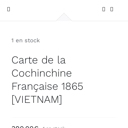
Passer
au
Toggle
Navigation
contenu
ACCUEIL
1 en stock
GALERIE
Carte de la
PHOTOS DE VOYAGES
Cochinchine
CONTACT
Française 1865
[VIETNAM]